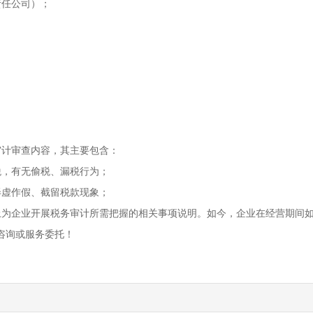
责任公司）；
审计审查内容，其主要包含：
税，有无偷税、漏税行为；
弄虚作假、截留税款现象；
上为企业开展税务审计所需把握的相关事项说明。如今，企业在经营期间
咨询或服务委托！