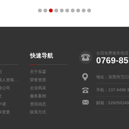
1
2
3
4
5
6
7
8
9
10
全国免费服务电话
快速导航
0769-8
司
关于东霖
地址：东莞市万江
一般纳税人资格认证
荣誉资质
港公司
企业风采
手机：137-9498
文
服务案例
邮箱：
52605024
申请
资讯动态
审变更
联系方式