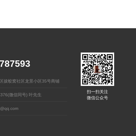
5787593
区拔蛟窝社区龙景小区35号商铺
扫一扫关注
 3376(微信同号) 叶先生
微信公众号
9@qq.com