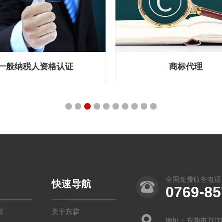
一般纳税人资格认证
商标代理
1
2
3
4
5
6
7
8
9
10
全国免费服务电话
快速导航
0769-8
司
关于东霖
地址：东莞市万江