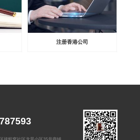
注册香港公司
5787593
区拔蛟窝社区龙景小区35号商铺