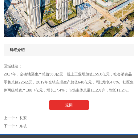
详细介绍
区域经济：
2017年，全镇地区生产总值563亿元，规上工业增加值155.6亿元，社会消费品
零售总额225亿元。2019年全镇实现生产总值648亿元，同比增长4.8%。社区集
体两级总资产188.7亿元，增长17.4%；市场主体总量11.2万户，增长11.2%。
返回
上一个：
长安
下一个：
东坑